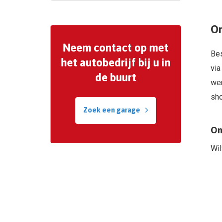
On
Neem contact op met
Bes
het autobedrijf bij u in
via
de buurt
wer
sh
Zoek een garage
On
Wil