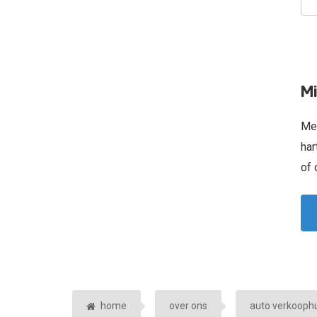
Mi
Met
har
of 
home
over ons
auto verkooph