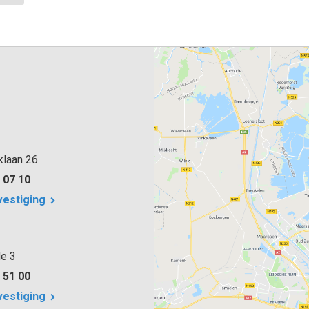
klaan 26
 07 10
vestiging
e 3
 51 00
vestiging