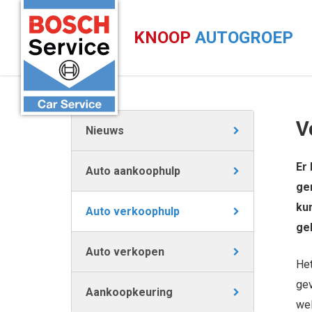
KNOOP
AUTOGROEP
V
Nieuws
Er 
Auto aankoophulp
gem
kun
Auto verkoophulp
gel
Auto verkopen
Het
gev
Aankoopkeuring
wel