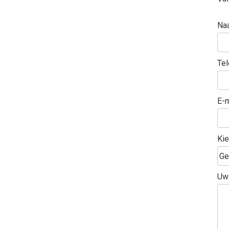
Na
Te
E-m
Kie
Uw 